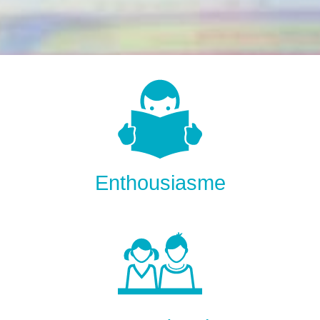
Enthousiasme