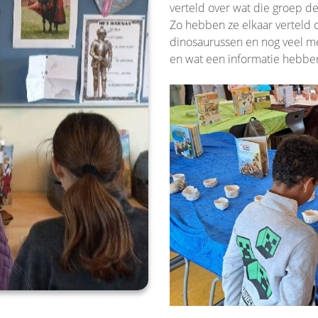
verteld over wat die groep d
Zo hebben ze elkaar verteld 
dinosaurussen en nog veel me
en wat een informatie hebben