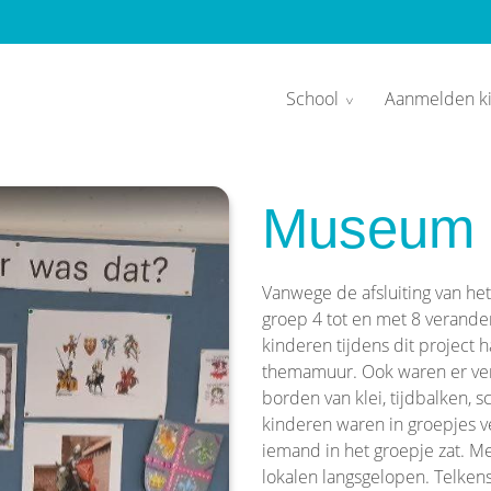
School
Aanmelden k
Museum 
Vanwege de afsluiting van he
groep 4 tot en met 8 verande
kinderen tijdens dit project
themamuur. Ook waren er vers
borden van klei, tijdbalken, 
kinderen waren in groepjes ver
iemand in het groepje zat. Met
lokalen langsgelopen. Telkens 